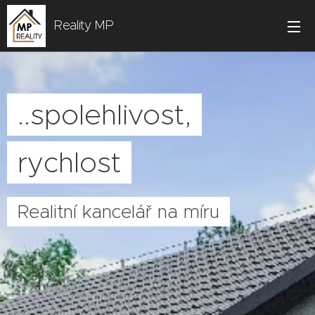
Reality MP
..spolehlivost,
rychlost
Realitní kancelář na míru