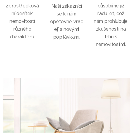
zprostředková
působíme již
Naši zákazníci
ní desítek
řadu let, což
se k nám
nemovitostí
nám prohlubuje
opětovně vrac
různého
zkušenosti na
ejí s novými
charakteru.
trhu s
poptávkami.
nemovitostmi.