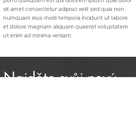
porro quisquam est qui dolorem ipsum quia dolor
sit amet consectetur adipisci velit sed quia non
numquam eius modi tempora incidunt ut labore
et dolore magnam aliquam quaerat voluptatem
ut enim ad minima veniam.
Najděte svůj nový
domov
Jsme tu pro Vás s pomocí najít skutečně kvalitní bydlení,
dle Vašich požadavků. Reality MP je vedena zkušeným
obchodníkem s realitami. Mám dlouholeté zkušenosti s